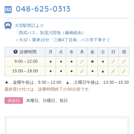
048-625-0313
大宮駅西口より
「西武バス」
加茂川団地（藤橋経由）
＜大32＞乗車10分
「三橋4丁目南」バス停下車すぐ
診療時間
月
火
水
木
金
土
日
祝
9:00～12:00
●
●
●
／
★
●
／
／
15:00～18:00
●
●
●
／
●
▲
／
／
★…金曜午前は、9:30～12:00
▲…土曜日午後は、13:30～15:30
最終受け付けは、診療時間終了の30分前です。
休診日
木曜日、日曜日、祝日